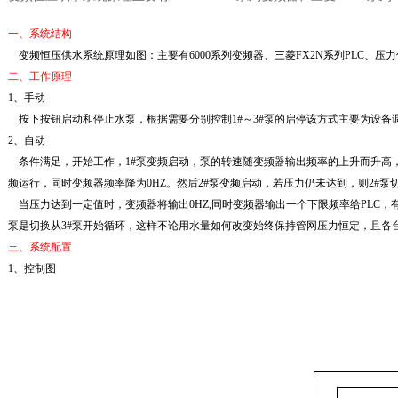
一、
系统结构
变频恒压供水系统原理如图：主要有6000系列变频器、三菱FX2N系列PLC、
二、工作原理
1、手动
按下按钮启动和停止水泵，根据需要分别控制1#～3#泵的启停该方式主要为设备
2、自动
条件满足，开始工作，1#泵变频启动，泵的转速随变频器输出频率的上升而升高，
频运行，同时变频器频率降为0HZ。然后2#泵变频启动，若压力仍未达到，则2#
当压力达到一定值时，变频器将输出0HZ,同时变频器输出一个下限频率给PLC，有
泵是切换从3#泵开始循环，这样不论用水量如何改变始终保持管网压力恒定，且各
三、系统配置
1、控制图